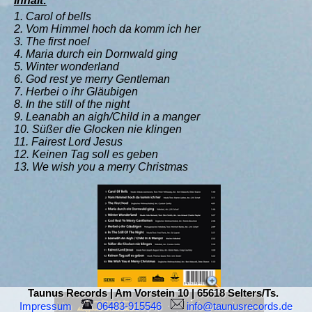
Inhalt:
1. Carol of bells
2. Vom Himmel hoch da komm ich her
3. The first noel
4. Maria durch ein Dornwald ging
5. Winter wonderland
6. God rest ye merry Gentleman
7. Herbei o ihr Gläubigen
8. In the still of the night
9. Leanabh an aigh/Child in a manger
10. Süßer die Glocken nie klingen
11. Fairest Lord Jesus
12. Keinen Tag soll es geben
13. We wish you a merry Christmas
Taunus Records | Am Vorstein 10 | 65618 Selters/Ts.
Impressum
 06483-915546  
 info@taunusrecords.de