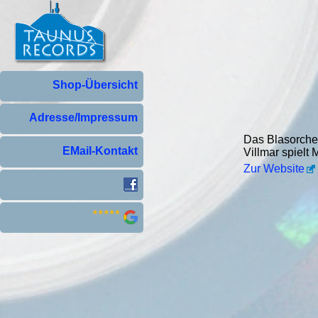
Shop-Übersicht
Adresse/Impressum
Das Blasorches
EMail-Kontakt
Villmar spielt
Zur Website