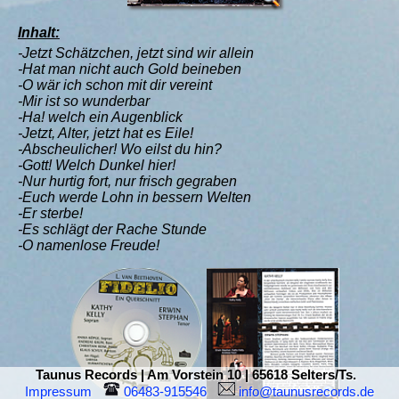
Inhalt:
-Jetzt Schätzchen, jetzt sind wir allein
-Hat man nicht auch Gold beineben
-O wär ich schon mit dir vereint
-Mir ist so wunderbar
-Ha! welch ein Augenblick
-Jetzt, Alter, jetzt hat es Eile!
-Abscheulicher! Wo eilst du hin?
-Gott! Welch Dunkel hier!
-Nur hurtig fort, nur frisch gegraben
-Euch werde Lohn in bessern Welten
-Er sterbe!
-Es schlägt der Rache Stunde
-O namenlose Freude!
Taunus Records | Am Vorstein 10 | 65618 Selters/Ts.
Impressum
 06483-915546  
 info@taunusrecords.de